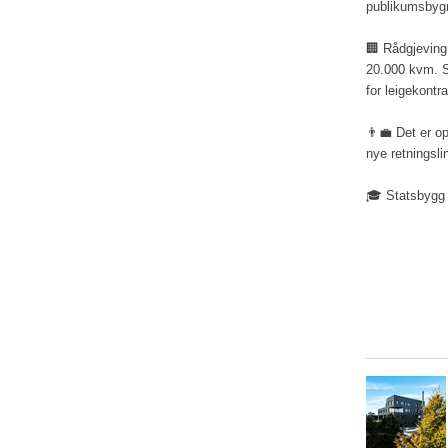
publikumsbygni
🏢 Rådgjeving 
20.000 kvm. S
for leigekontr
👨‍💼 Det er op
nye retningslin
🎓 Statsbygg h