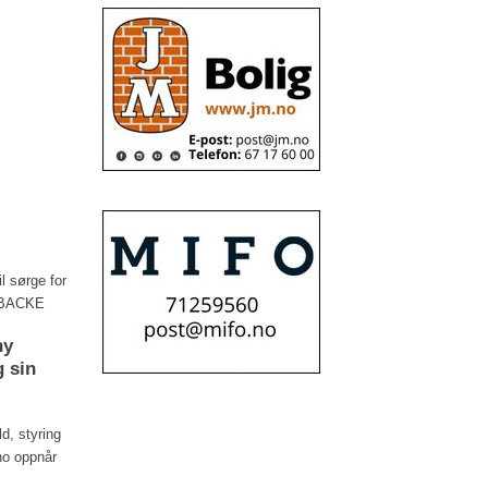
l sørge for
P/BACKE
ny
g sin
ld, styring
 no oppnår