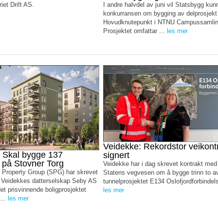
iet Drift AS.
I andre halvdel av juni vil Statsbygg kun
konkurransen om bygging av delprosjekt
Hovudknutepunkt i NTNU Campussamlin
Prosjektet omfattar ...
les mer
Veidekke: Rekordstor veikont
 Skal bygge 137
signert
r på Stovner Torg
Veidekke har i dag skrevet kontrakt med
 Property Group (SPG) har skrevet
Statens vegvesen om å bygge trinn to av
 Veidekkes datterselskap Seby AS
tunnelprosjektet E134 Oslofjordforbindels
t prisvinnende boligprosjektet
les mer
...
les mer