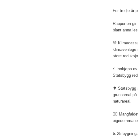
For tredje år 
Rapporten gir 
blant anna le
💚 Klimagassu
klimavenlege m
store reduksj
⚡ Innkjøpa av 
Statsbygg redu
🌳 Statsbygg s
grunnareal på
naturareal.
👷‍♀️ Mangfald
eigedommane
♿ 25 bygningar