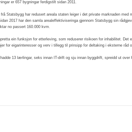
ngar er 657 bygningar ferdigstilt sidan 2011.
frå Statsbygg har redusert areala staten leiger i det private marknaden med 
idan 2017 har den samla arealeffektiviseringa gjennom Statsbygg sin rådgje
aktar no passert 160.000 kvm.
pretta ein funksjon for etterleving, som reduserer risikoen for inhabilitet. Det 
jer for eigarinteresser og verv i tillegg til prinsipp for deltaking i eksterne råd 
adde 13 lærlingar, seks innan IT-drift og sju innan byggdrift, spreidd ut over h