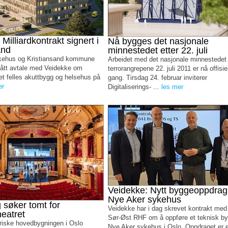
Milliardkontrakt signert i
Nå bygges det nasjonale
and
minnestedet etter 22. juli
kehus og Kristiansand kommune
Arbeidet med det nasjonale minnestedet 
gått avtale med Veidekke om
terrorangrepene 22. juli 2011 er nå offisiel
et felles akuttbygg og helsehus på
gang. Tirsdag 24. februar inviterer
er
Digitaliserings- ...
les mer
Veidekke: Nytt byggeoppdrag
Nye Aker sykehus
 søker tomt for
Veidekke har i dag skrevet kontrakt med
heatret
Sør-Øst RHF om å oppføre et teknisk b
riske hovedbygningen i Oslo
Nye Aker sykehus i Oslo. Oppdraget er e