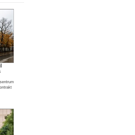
l
s
 sentrum
ontrakt