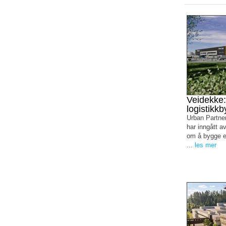
Veidekke:
logistikk
Urban Partner
har inngått a
om å bygge et
...
les mer