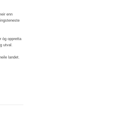
meir enn
vingsteneste
er òg oppretta
og utval.
eile landet.