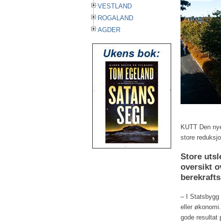
VESTLAND
ROGALAND
AGDER
KUTT Den nye 
store reduks
Store utsl
oversikt o
berekrafts
– I Statsbygg t
eller økonomi.
gode resultat 