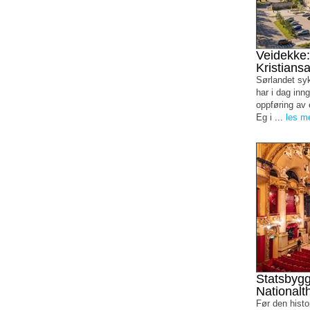
Veidekke: 
Kristians
Sørlandet sy
har i dag inn
oppføring av 
Eg i ...
les m
Statsbygg
Nationalt
Før den histo