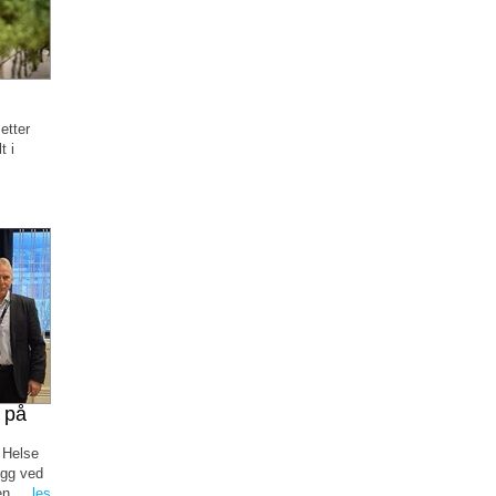
etter
t i
 på
 Helse
ygg ved
n ...
les