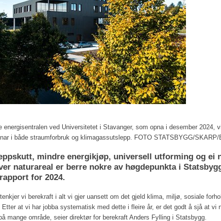
energisentralen ved Universitetet i Stavanger, som opna i desember 2024, vi
jonar i både straumforbruk og klimagassutslepp. FOTO STATSBYGG/SKAR
eppskutt, mindre energikjøp, universell utforming og ei 
ver naturareal er berre nokre av høgdepunkta i Statsbyg
rapport for 2024.
enkjer vi berekraft i alt vi gjer uansett om det gjeld klima, miljø, sosiale forho
 Etter at vi har jobba systematisk med dette i fleire år, er det godt å sjå at vi
på mange område, seier direktør for berekraft Anders Fylling i Statsbygg.