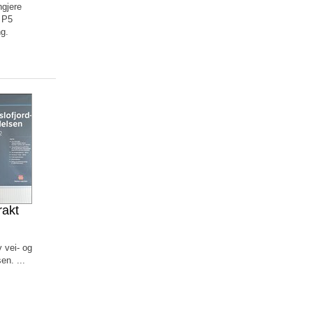
ngjere
 P5
g.
rakt
 vei- og
en. ...