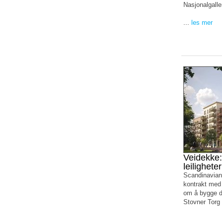
Nasjonalgaller
...
les mer
Veidekke:
leilighete
Scandinavian
kontrakt med
om å bygge de
Stovner Torg 