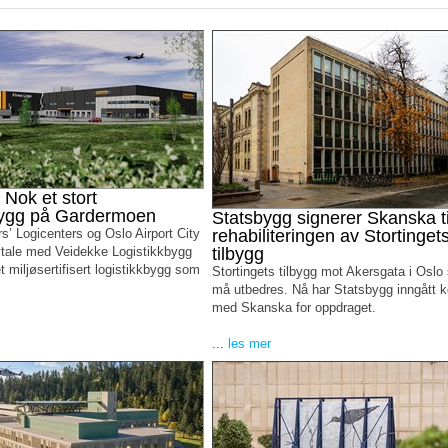
 Nok et stort
bygg på Gardermoen
Statsbygg signerer Skanska ti
s’ Logicenters og Oslo Airport City
rehabiliteringen av Stortinget
vtale med Veidekke Logistikkbygg
tilbygg
 miljøsertifisert logistikkbygg som
Stortingets tilbygg mot Akersgata i Oslo
må utbedres. Nå har Statsbygg inngått k
med Skanska for oppdraget.
...
les mer