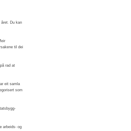
 året. Du kan
eir
sakene til dei
på rad at
ar eit samla
egorisert som
Statsbygg-
e arbeids- og