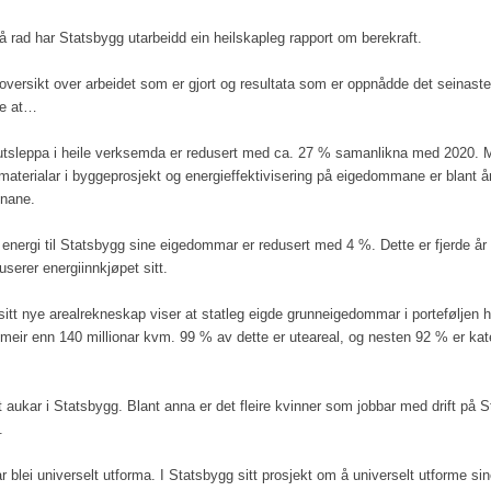
på rad har Statsbygg utarbeidd ein heilskapleg rapport om berekraft.
oversikt over arbeidet som er gjort og resultata som er oppnådde det seinaste
se at…
tsleppa i heile verksemda er redusert med ca. 27 % samanlikna med 2020. M
aterialar i byggeprosjekt og energieffektivisering på eigedommane er blant år
onane.
energi til Statsbygg sine eigedommar er redusert med 4 %. Dette er fjerde år 
serer energiinnkjøpet sitt.
itt nye arealrekneskap viser at statleg eigde grunneigedommar i porteføljen h
 meir enn 140 millionar kvm. 99 % av dette er uteareal, og nesten 92 % er kat
et aukar i Statsbygg. Blant anna er det fleire kvinner som jobbar med drift på 
.
 blei universelt utforma. I Statsbygg sitt prosjekt om å universelt utforme sin