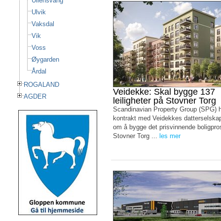
Ullensvang
Ulvik
Vaksdal
Vik
Voss
Øygarden
Årdal
ROGALAND
Veidekke: Skal bygge 137
AGDER
leiligheter på Stovner Torg
Scandinavian Property Group (SPG) h
kontrakt med Veidekkes datterselsk
om å bygge det prisvinnende boligpro
Stovner Torg ...
les mer