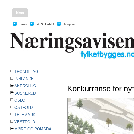
hjem
hjem
VESTLAND
Gloppen
TRØNDELAG
INNLANDET
AKERSHUS
Konkurranse for nyt
BUSKERUD
OSLO
ØSTFOLD
TELEMARK
VESTFOLD
MØRE OG ROMSDAL