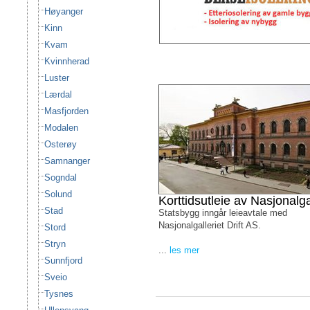
Høyanger
Kinn
Kvam
Kvinnherad
Luster
Lærdal
Masfjorden
Modalen
Osterøy
Samnanger
Sogndal
Solund
Korttidsutleie av Nasjonalga
Stad
Statsbygg inngår leieavtale med
Nasjonalgalleriet Drift AS.
Stord
Stryn
...
les mer
Sunnfjord
Sveio
Tysnes