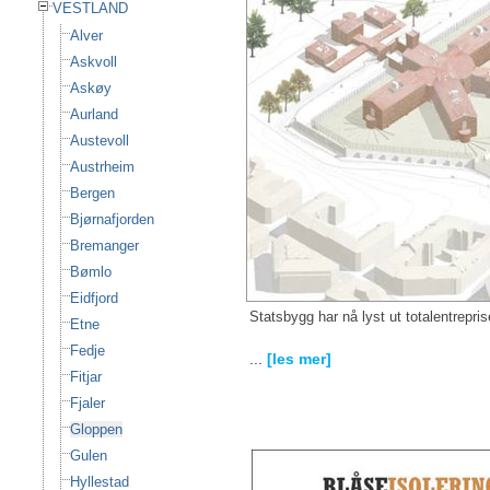
VESTLAND
Alver
Askvoll
Askøy
Aurland
Austevoll
Austrheim
Bergen
Bjørnafjorden
Bremanger
Bømlo
Eidfjord
Statsbygg har nå lyst ut totalentrepri
Etne
Fedje
...
[les mer]
Fitjar
Fjaler
Gloppen
Gulen
Hyllestad