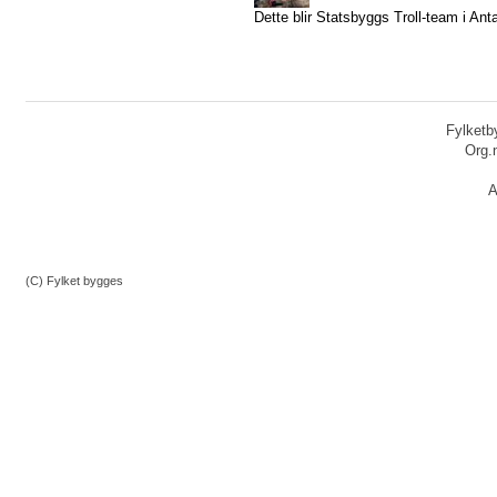
Dette blir Statsbyggs Troll-team i Anta
Fylketby
Org.
A
(C) Fylket bygges