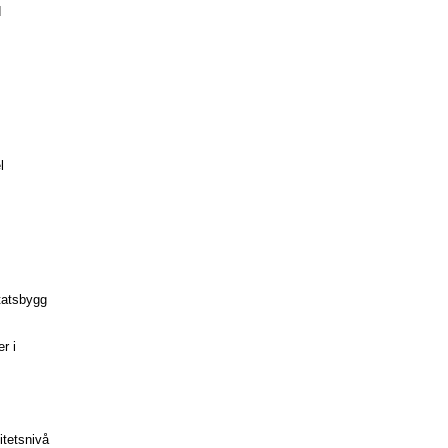
d
s
l
tatsbygg
r i
tetsnivå