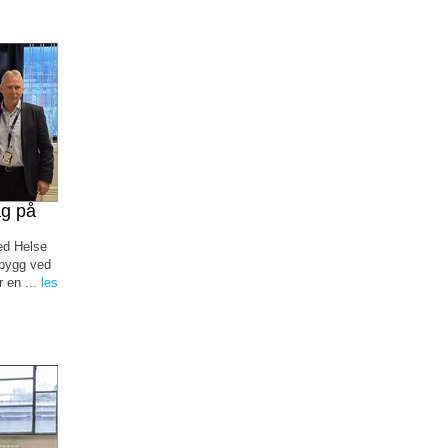
ag på
ed Helse
 bygg ved
 en ...
les