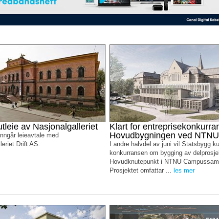
utleie av Nasjonalgalleriet
Klart for entreprisekonkurra
Hovudbygningen ved NTNU
nngår leieavtale med
eriet Drift AS.
I andre halvdel av juni vil Statsbygg k
konkurransen om bygging av delprosje
Hovudknutepunkt i NTNU Campussaml
Prosjektet omfattar ...
les mer