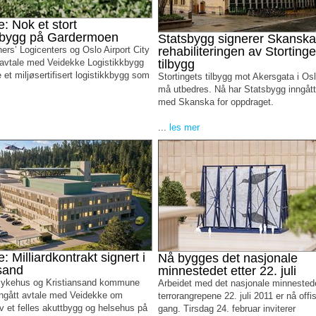
: Nok et stort
kkbygg på Gardermoen
Statsbygg signerer Skanska 
ers’ Logicenters og Oslo Airport City
rehabiliteringen av Stortinge
 avtale med Veidekke Logistikkbygg
tilbygg
et miljøsertifisert logistikkbygg som
Stortingets tilbygg mot Akersgata i Os
må utbedres. Nå har Statsbygg inngått
med Skanska for oppdraget.
...
les mer
: Milliardkontrakt signert i
Nå bygges det nasjonale
sand
minnestedet etter 22. juli
sykehus og Kristiansand kommune
Arbeidet med det nasjonale minnestede
nngått avtale med Veidekke om
terrorangrepene 22. juli 2011 er nå offisi
v et felles akuttbygg og helsehus på
gang. Tirsdag 24. februar inviterer