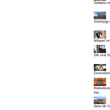
Veidekke by
Statsbygg r
Milepæl for
Slik skal S
Grunnstein
Markedsunde
klar
Dette blir 