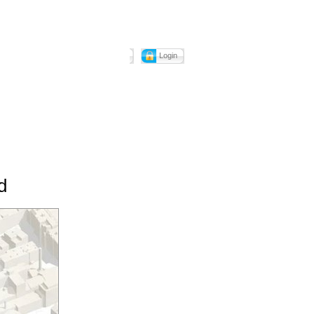
Login
d