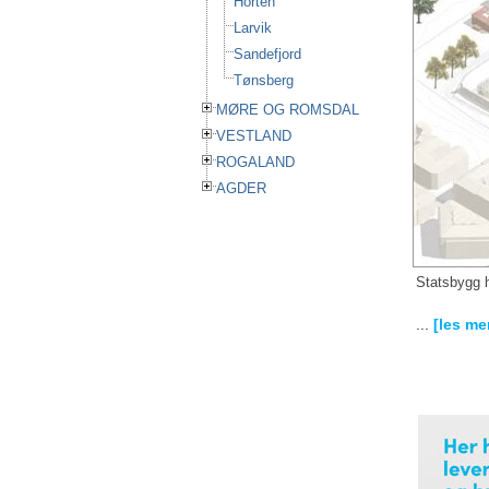
Horten
Larvik
Sandefjord
Tønsberg
MØRE OG ROMSDAL
VESTLAND
ROGALAND
AGDER
Statsbygg h
...
[les me