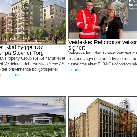
Veidekke: Rekordstor veikon
e: Skal bygge 137
signert
ter på Stovner Torg
Veidekke har i dag skrevet kontrakt m
an Property Group (SPG) har skrevet
Statens vegvesen om å bygge trinn to 
ed Veidekkes datterselskap Seby AS
tunnelprosjektet E134 Oslofjordforbinde
det prisvinnende boligprosjektet
les mer
g ...
les mer