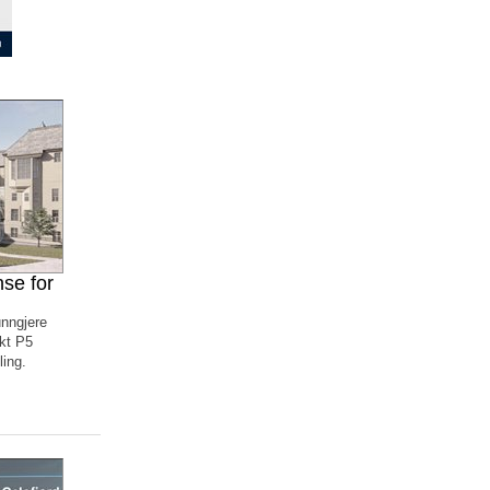
nse for
unngjere
kt P5
ing.