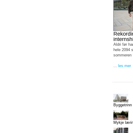
Rekordi
internsh
Aldri før h
hele 2094 s
sommeren 
...
les mer
Byggetrinn 1
Mykje lærin