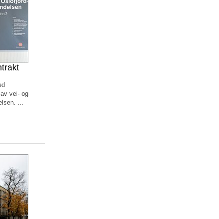
trakt
ed
av vei- og
lsen. ...