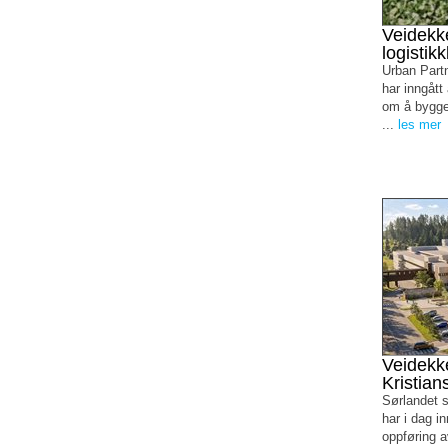
Veidekke
logisti
Urban Partn
har inngått
om å bygge 
...
les mer
Veidekke
Kristian
Sørlandet 
har i dag i
oppføring a