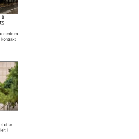
til
ts
lo sentrum
 kontrakt
t etter
elt i