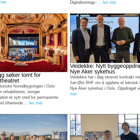
 mer
Digitaliserings- ...
les mer
Veidekke: Nytt byggeoppdr
Nye Aker sykehus
g søker tomt for
Veidekke har i dag skrevet kontrakt m
theatret
Sør-Øst RHF om å oppføre et teknisk
toriske hovedbygningen i Oslo
Nye Aker sykehus i Oslo. Oppdraget er
 rehabiliteres, trenger
mer
atret et nytt sted for permanente
d tilhørende ...
les mer