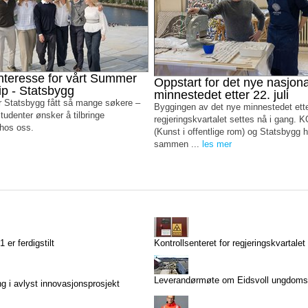
nteresse for vårt Summer
Oppstart for det nye nasjon
ip - Statsbygg
minnestedet etter 22. juli
ar Statsbygg fått så mange søkere –
Byggingen av det nye minnestedet etter 
tudenter ønsker å tilbringe
regjeringskvartalet settes nå i gang.
hos oss.
(Kunst i offentlige rom) og Statsbygg h
sammen ...
les mer
 er ferdigstilt
Kontrollsenteret for regjeringskvartalet 
Leverandørmøte om Eidsvoll ungdoms
g i avlyst innovasjonsprosjekt