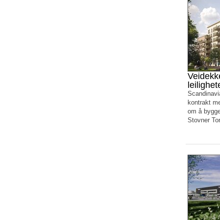
Veidekk
leilighe
Scandinavi
kontrakt m
om å bygge 
Stovner Tor