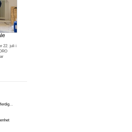
ale
22. juli i
 KORO
ar
ferdig...
enhet