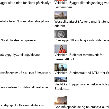
gger siste trinn for Nordr på Helsfyr
Veidekke: Bygger fileteringsanlegg ve
Gardermoen
ehabiliterer Norges idrettshøgskole
Wesselkvartalet i Asker vinner Staten
arkitekt...
 Norsk havteknologisenter
Planlegger 10 km lang skybruddstunne
tatsbygg flytte vikingskipene
Veidekke: Etablerer rammeverk for
bærekraftkobl...
snedleggelse på campus Haugesund
Veidekke: Storkontrakt på NTNU for S
Veidekke: Bygger svanemerkede bolige
rsøkelsen for Nationaltheatret er
Stockho...
Statsbyggs Troll-team i Antarktis
God måloppnåelse og rekordhøyt aktivi