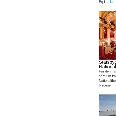
Eg i ...
les
Statsbyg
National
Før den his
sentrum kan
Nationalthe
biscener me