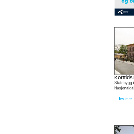
Korttids
Statsbygg i
Nasjonalgall
...
les mer