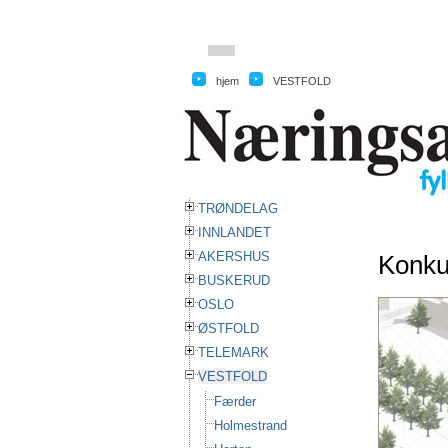
hjem
hjem
VESTFOLD
TRØNDELAG
INNLANDET
AKERSHUS
Konkur
BUSKERUD
OSLO
ØSTFOLD
TELEMARK
VESTFOLD
Færder
Holmestrand