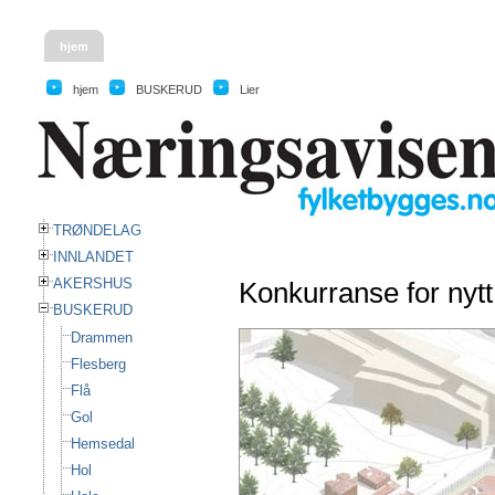
hjem
hjem
BUSKERUD
Lier
TRØNDELAG
INNLANDET
AKERSHUS
Konkurranse for nyt
BUSKERUD
Drammen
Flesberg
Flå
Gol
Hemsedal
Hol