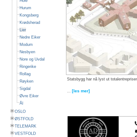
Hole
Hurum
Kongsberg
Krødsherad
Lier
Nedre Eiker
Modum
Nesbyen
Nore og Uvdal
Ringerike
Rollag
Statsbygg har nå lyst ut totalentreprise
Røyken
Sigdal
...
[les mer]
Øvre Eiker
Ål
OSLO
ØSTFOLD
TELEMARK
VESTFOLD