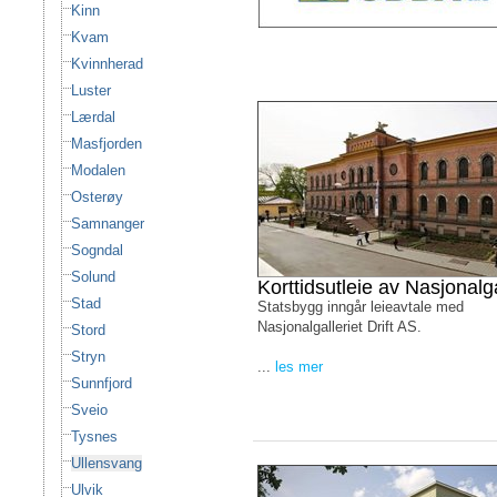
Kinn
Kvam
Kvinnherad
Luster
Lærdal
Masfjorden
Modalen
Osterøy
Samnanger
Sogndal
Solund
Korttidsutleie av Nasjonalga
Stad
Statsbygg inngår leieavtale med
Nasjonalgalleriet Drift AS.
Stord
Stryn
...
les mer
Sunnfjord
Sveio
Tysnes
Ullensvang
Ulvik