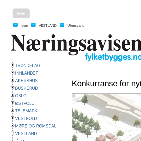
hjem
hjem
VESTLAND
Ullensvang
TRØNDELAG
INNLANDET
AKERSHUS
Konkurranse for ny
BUSKERUD
OSLO
ØSTFOLD
TELEMARK
VESTFOLD
MØRE OG ROMSDAL
VESTLAND