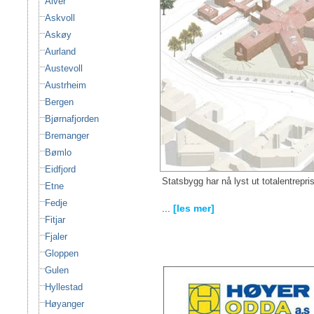
Alver
Askvoll
Askøy
Aurland
Austevoll
Austrheim
Bergen
Bjørnafjorden
Bremanger
Bømlo
Eidfjord
Statsbygg har nå lyst ut totalentrepri
Etne
Fedje
...
[les mer]
Fitjar
Fjaler
Gloppen
Gulen
Hyllestad
Høyanger