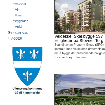
Vaksdal
Vik
Voss
Øygarden
Årdal
ROGALAND
Veidekke: Skal bygge 137
AGDER
leiligheter på Stovner Torg
Scandinavian Property Group (SPG) 
kontrakt med Veidekkes datterselsk
om å bygge det prisvinnende boligpro
Stovner Torg ...
les mer