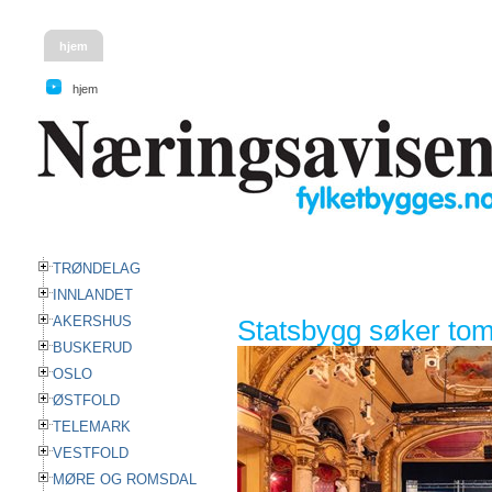
hjem
hjem
TRØNDELAG
INNLANDET
AKERSHUS
Statsbygg søker tomt
BUSKERUD
OSLO
ØSTFOLD
TELEMARK
VESTFOLD
MØRE OG ROMSDAL