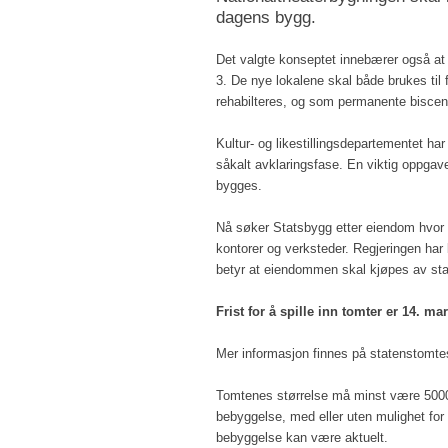
dagens bygg.
Det valgte konseptet innebærer også at d
3. De nye lokalene skal både brukes til
rehabilteres, og som permanente biscener
Kultur- og likestillingsdepartementet har
såkalt avklaringsfase. En viktig oppga
bygges.
Nå søker Statsbygg etter eiendom hvor d
kontorer og verksteder. Regjeringen har 
betyr at eiendommen skal kjøpes av sta
Frist for å spille inn tomter er 14. mar
Mer informasjon finnes på statenstomte
Tomtenes størrelse må minst være 5000
bebyggelse, med eller uten mulighet for
bebyggelse kan være aktuelt.