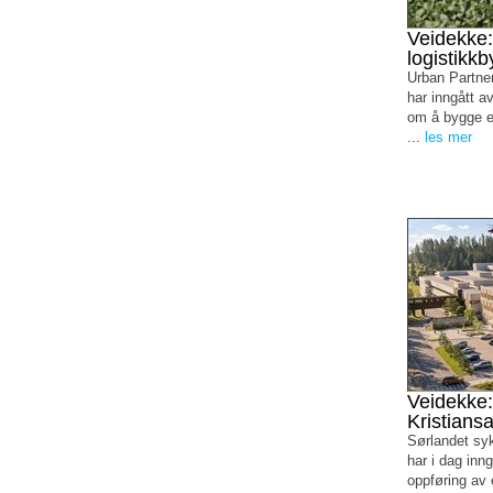
Veidekke:
logistikk
Urban Partner
har inngått a
om å bygge et
...
les mer
Veidekke: 
Kristians
Sørlandet sy
har i dag inn
oppføring av 