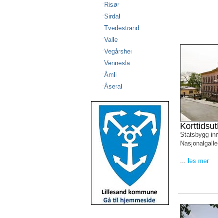
Risør
Sirdal
Tvedestrand
Valle
Vegårshei
Vennesla
Åmli
Åseral
Korttidsut
Statsbygg inn
Nasjonalgaller
...
les mer