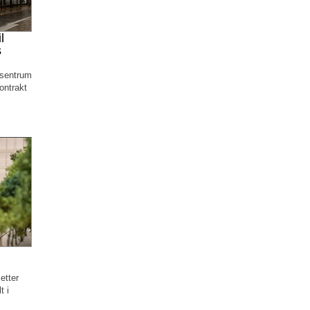
l
s
 sentrum
ontrakt
etter
t i