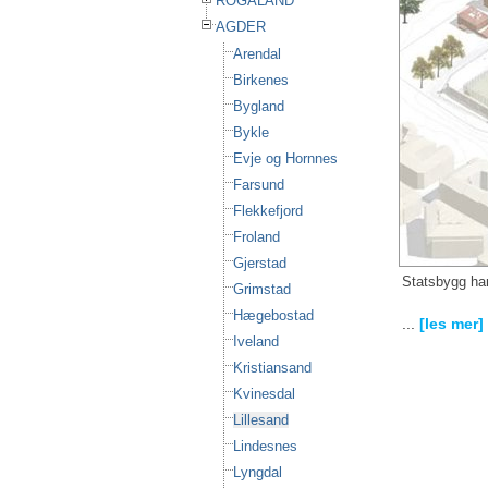
ROGALAND
AGDER
Arendal
Birkenes
Bygland
Bykle
Evje og Hornnes
Farsund
Flekkefjord
Froland
Gjerstad
Statsbygg har
Grimstad
Hægebostad
...
[les mer]
Iveland
Kristiansand
Kvinesdal
Lillesand
Lindesnes
Lyngdal