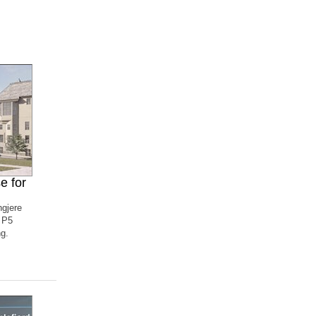
e for
ngjere
 P5
g.