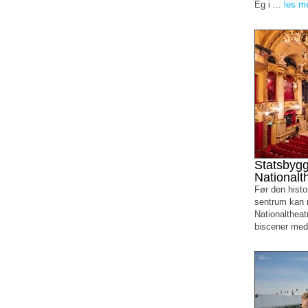
Eg i ...
les m
Statsbygg
Nationalt
Før den histo
sentrum kan r
Nationaltheat
biscener med 