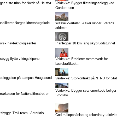
er siste trinn for Nordr på Helsfyr
Veidekke: Bygger fileteringsanlegg ved
Gardermoen
abiliterer Norges idrettshøgskole
Wesselkvartalet i Asker vinner Statens
arkitekt...
orsk havteknologisenter
Planlegger 10 km lang skybruddstunnel
tsbygg flytte vikingskipene
Veidekke: Etablerer rammeverk for
bærekraftkobl...
nedleggelse på campus Haugesund
Veidekke: Storkontrakt på NTNU for Sta
Veidekke: Bygger svanemerkede boliger 
økelsen for Nationaltheatret er
Stockho...
tsbyggs Troll-team i Antarktis
God måloppnåelse og rekordhøyt aktivit