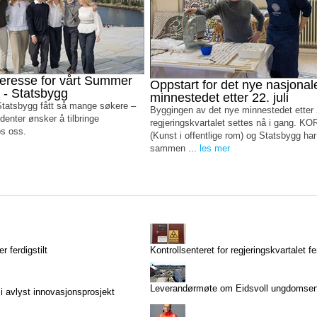
eresse for vårt Summer
Oppstart for det nye nasjonal
p - Statsbygg
minnestedet etter 22. juli
 Statsbygg fått så mange søkere –
Byggingen av det nye minnestedet etter 22
denter ønsker å tilbringe
regjeringskvartalet settes nå i gang. K
s oss.
(Kunst i offentlige rom) og Statsbygg har
sammen ...
les mer
r ferdigstilt
Kontrollsenteret for regjeringskvartalet fer
Leverandørmøte om Eidsvoll ungdomsen
i avlyst innovasjonsprosjekt