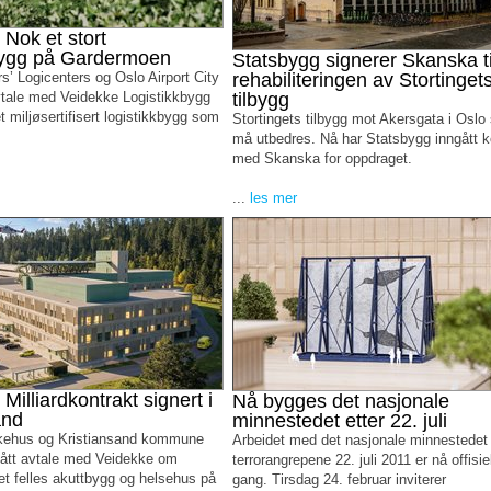
 Nok et stort
bygg på Gardermoen
Statsbygg signerer Skanska ti
s’ Logicenters og Oslo Airport City
rehabiliteringen av Stortinget
vtale med Veidekke Logistikkbygg
tilbygg
 miljøsertifisert logistikkbygg som
Stortingets tilbygg mot Akersgata i Oslo
må utbedres. Nå har Statsbygg inngått k
med Skanska for oppdraget.
...
les mer
Milliardkontrakt signert i
Nå bygges det nasjonale
and
minnestedet etter 22. juli
kehus og Kristiansand kommune
Arbeidet med det nasjonale minnestedet 
gått avtale med Veidekke om
terrorangrepene 22. juli 2011 er nå offisiel
et felles akuttbygg og helsehus på
gang. Tirsdag 24. februar inviterer