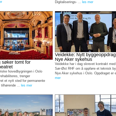
er
Digitaliserings- ...
les mer
Veidekke: Nytt byggeoppdrag
Nye Aker sykehus
 søker tomt for
Veidekke har i dag skrevet kontrakt med
heatret
Sør-Øst RHF om å oppføre et teknisk b
riske hovedbygningen i Oslo
Nye Aker sykehus i Oslo. Oppdraget er e
ehabiliteres, trenger
mer
ret et nytt sted for permanente
tilhørende ...
les mer