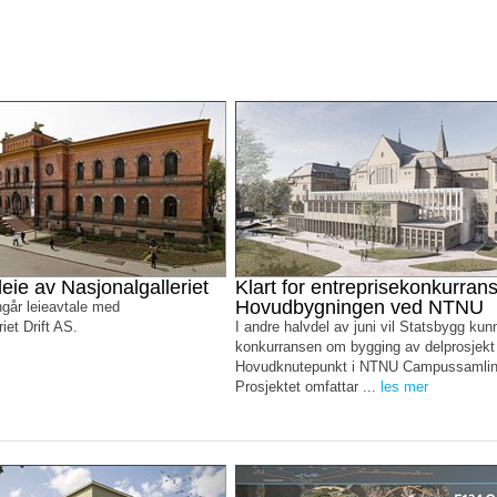
leie av Nasjonalgalleriet
Klart for entreprisekonkurrans
Hovudbygningen ved NTNU
går leieavtale med
iet Drift AS.
I andre halvdel av juni vil Statsbygg kun
konkurransen om bygging av delprosjekt
Hovudknutepunkt i NTNU Campussamlin
Prosjektet omfattar ...
les mer