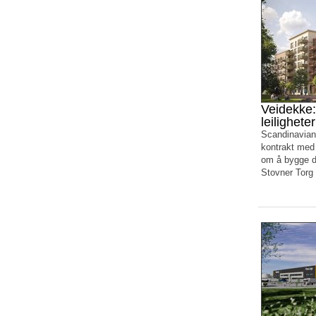
Veidekke:
leilighete
Scandinavian
kontrakt med
om å bygge de
Stovner Torg 