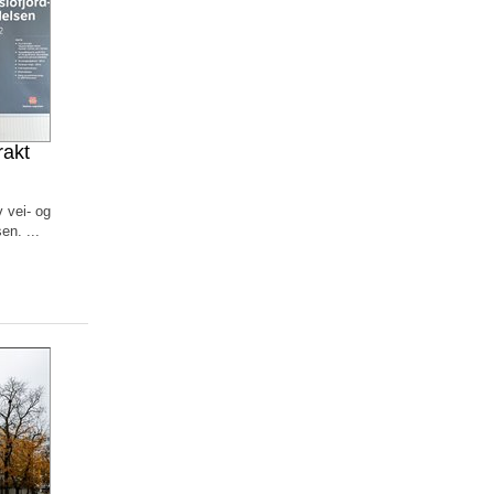
rakt
 vei- og
en. ...