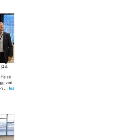
 på
 Helse
ygg ved
n ...
les