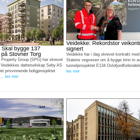
Veidekke: Rekordstor veikont
 Skal bygge 137
signert
r på Stovner Torg
Veidekke har i dag skrevet kontrakt med
 Property Group (SPG) har skrevet
Statens vegvesen om å bygge trinn to av
 Veidekkes datterselskap Seby AS
tunnelprosjektet E134 Oslofjordforbindels
t prisvinnende boligprosjektet
les mer
...
les mer