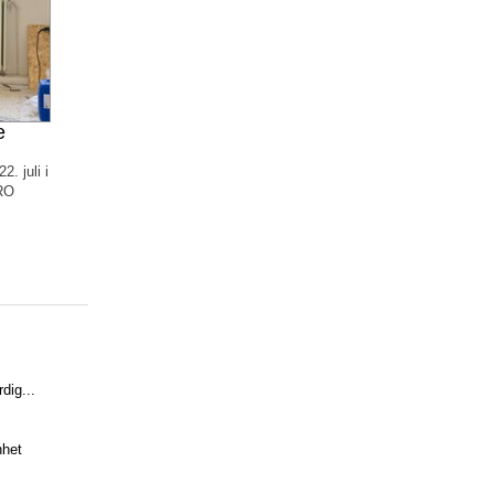
e
. juli i
ORO
dig...
het