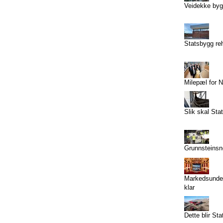
Veidekke bygg
Statsbygg reh
Milepæl for N
Slik skal Sta
Grunnsteins
Markedsunders
klar
Dette blir Sta