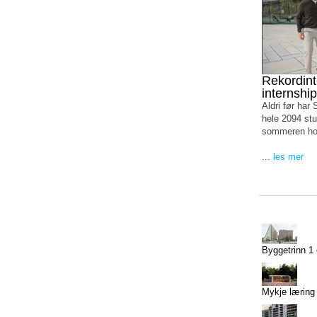
Rekordint
internshi
Aldri før har
hele 2094 stu
sommeren ho
...
les mer
Byggetrinn 1 e
Mykje læring 