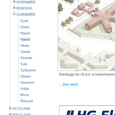
NORDMØRE
ROMSDAL
SUNNMØRE
Fjord
Giske
Haram
Hareid
Herøy
Sande
Stranda
Sula
Sykkylven
Statsbygg har nå lyst ut totalentrepri
Ulstein
Vanylven
...
[les mer]
Volda
Ørsta
Ålesund
VESTLAND
ROGALAND