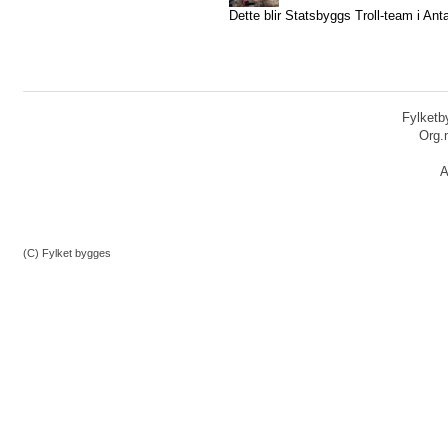
Dette blir Statsbyggs Troll-team i Anta
Fylketby
Org.
A
(C) Fylket bygges