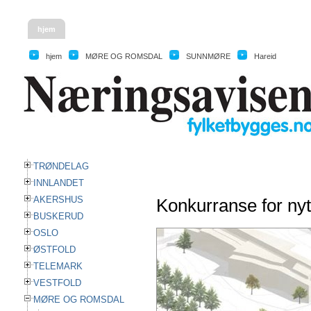
hjem
hjem
MØRE OG ROMSDAL
SUNNMØRE
Hareid
TRØNDELAG
INNLANDET
AKERSHUS
Konkurranse for nyt
BUSKERUD
OSLO
ØSTFOLD
TELEMARK
VESTFOLD
MØRE OG ROMSDAL